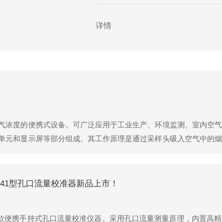
变形或腐蚀现象，如有异常应及时处理
详情
气浓度的便携式设备。可广泛应用于工业生产、环境监测、室内空气
单元和显示屏等部分组成。其工作原理是通过采样头吸入空气中的烟
终在显示屏上显示出浓度值和报警信息。传感器的选择和数据处理算
041型孔口流量校准器新品上市！
是一款便携手持式孔口流量校准仪器。采用孔口流量测量原理，内置高