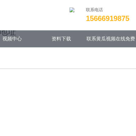
联系电话
15666919875
wwroot/NEW14chongjian.com/func.php
on line
115
载地址
视频中心
资料下载
联系黄瓜视频在线免费
观看