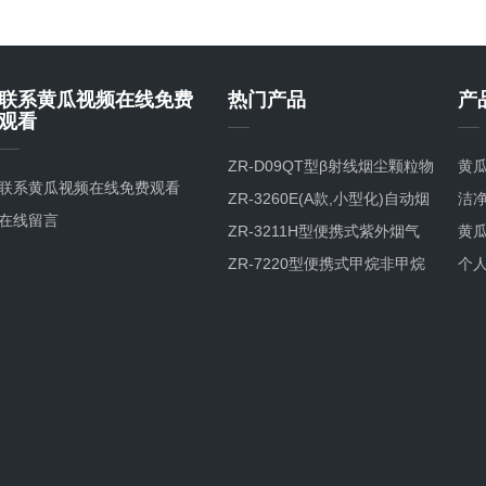
联系黄瓜视频在线免费
热门产品
产
观看
ZR-D09QT型β射线烟尘颗粒物
黄
联系黄瓜视频在线免费观看
检测仪
ZR-3260E(A款,小型化)自动烟
洁
在线留言
尘烟气测试仪
ZR-3211H型便携式紫外烟气
黄瓜
综合分析仪
ZR-7220型便携式甲烷非甲烷
个
总烃分析仪GC-FID检测原理