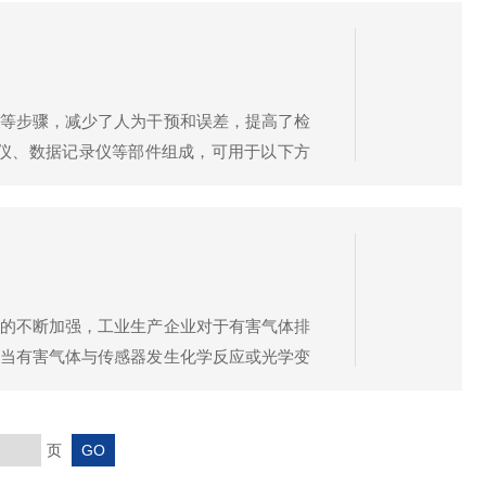
等步骤，减少了人为干预和误差，提高了检
仪、数据记录仪等部件组成，可用于以下方
.烟气监测：通过采样探头采集烟气样品，分
的不断加强，工业生产企业对于有害气体排
当有害气体与传感器发生化学反应或光学变
气体检测：通过化学传感器或光学传感器等原
页