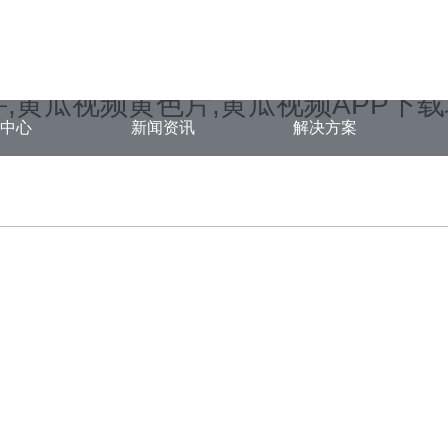
ongjian.com/func.php
on line
127
a4691.html): failed to open stream: No such file or directory in
/www/w
,黄瓜视频黄色片,黄瓜视频APP下
品中心
新闻资讯
解决方案