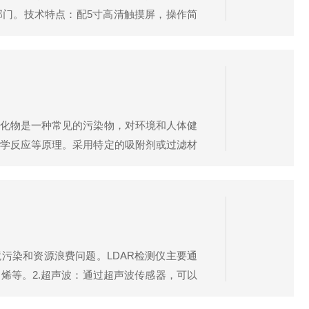
部门。技术特点：配5寸高清触摸屏，操作简
标定，最大允许误差±1℃；自动标定程序适
化物是一种常见的污染物，对环境和人体健
学反应等原理。采用特定的吸附剂或过滤材
料中释放出来，进行后续的分析和检测。通
污染和资源浪费问题。LDAR检测仪主要通
烯等。2.超声波：通过超声波传感器，可以
。4.流量计：通过监测管道中的气体或液体