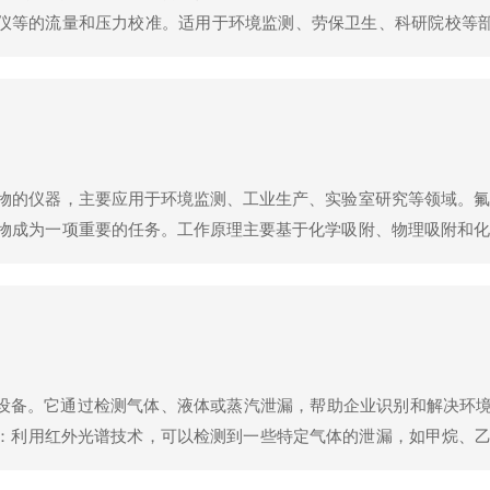
试仪等的流量和压力校准。适用于环境监测、劳保卫生、科研院校等
传感器，选配手动压力发生器；内置高精度电阻，支持PT100烟温
物的仪器，主要应用于环境监测、工业生产、实验室研究等领域。氟
物成为一项重要的任务。工作原理主要基于化学吸附、物理吸附和化
气体或颗粒物捕集下来，然后通过适当的方法将其从吸附剂或过滤材
的设备。它通过检测气体、液体或蒸汽泄漏，帮助企业识别和解决环境
谱：利用红外光谱技术，可以检测到一些特定气体的泄漏，如甲烷、乙
：激光束可以扫描目标区域，通过检测光谱的变化来判断是否存在泄漏