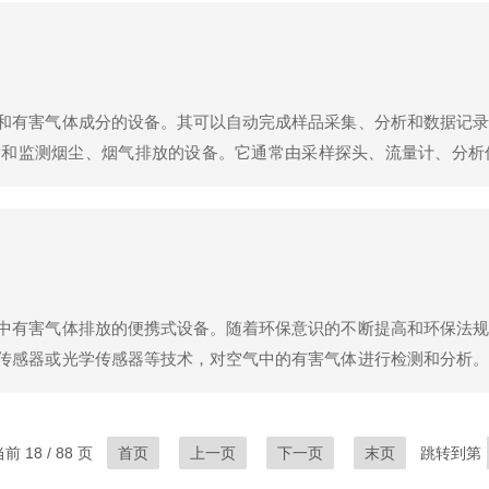
和有害气体成分的设备。其可以自动完成样品采集、分析和数据记录
量和监测烟尘、烟气排放的设备。它通常由采样探头、流量计、分析
分析仪进行测量和分析，以评估烟尘排放的浓度、粒径分布等信息。2
中有害气体排放的便携式设备。随着环保意识的不断提高和环保法规
传感器或光学传感器等技术，对空气中的有害气体进行检测和分析。
并将数据显示在屏幕上。便携式油气回收检测仪的功能和原理：1.
前 18 / 88 页
首页
上一页
下一页
末页
跳转到第