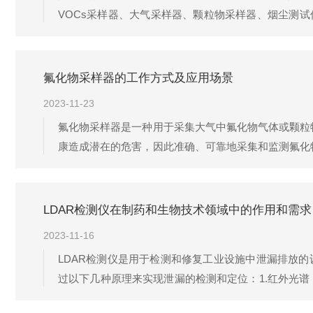
VOCs采样器、大气采样器、颗粒物采样器、烟尘测
便，界面友好；流量精度高，重复性好；内置高精度压力
用于3922/3923/392...
氟化物采样器的工作方式及应用场景
2023-11-23
氟化物采样器是一种用于采集大气中氟化物气体或颗粒
康造成潜在的危害，因此准确、可靠地采集和监测氟化
料，通过化学吸附或物理吸附的方式将大气中的氟化物
常由进气口、吸附装置、控制系统、采样管路、...
LDAR检测仪在制药和生物技术领域中的作用和需求
2023-11-16
LDAR检测仪是用于检测和修复工业设施中泄漏排放
过以下几种原理来实现泄漏的检测和定位：1.红外光
探测到气体和液体泄漏产生的声音信号。3.激光光谱