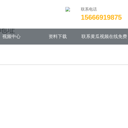
联系电话
15666919875
wwwroot/NEW14chongjian.com/func.php
on line
115
载地址
视频中心
资料下载
联系黄瓜视频在线免费
观看