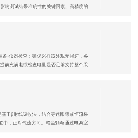
是影响测试结果准确性的关键因素。高精度的
准确性。校准过程中，应使用标准气体或已
期准备-仪器检查：确保采样器外观无损坏，各
提前充满电或检查电量是否足够支持整个采
如玻璃纤维滤膜、石英滤膜等。将滤膜轻轻
基于β射线吸收法，结合等速跟踪或恒流采
道中，正对气流方向。粉尘颗粒通过电离室
浓度成反比关系，即烟尘浓度越高，β射线衰