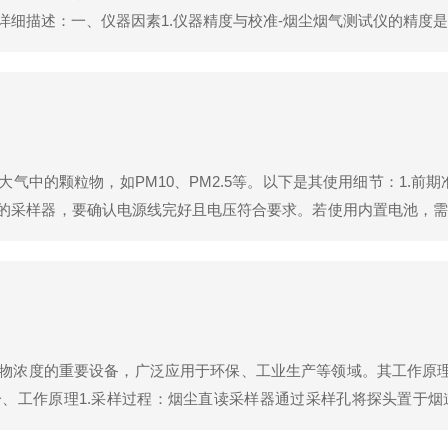
详细描述：一、仪器因素1.仪器精度与校准-烟尘烟气测试仪的精度
，即使是高精度的仪器，也需要定期进行校准，以确保其测量结果的
气中的颗粒物，如PM10、PM2.5等。以下是其使用细节：1.前
的采样器，要确认电源线完好且电压符合要求。若使用内置电池，需
正常，有无故障提示。-滤膜安装：根据采样需求选择合适的滤膜，
物浓度的重要设备，广泛应用于环保、工业生产等领域。其工作原理
、工作原理1.采样过程：烟尘直读采样器通过采样孔将探头置于烟
检测：衰减后的β射线被探测器接收，转化为电信号。该电信号与烟尘