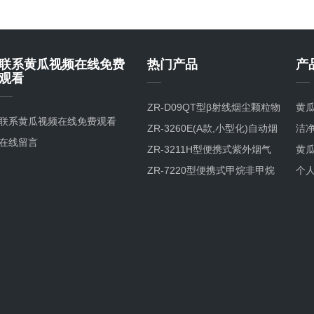
联系黄瓜视频在线免费
热门产品
产
观看
ZR-D09QT型β射线烟尘颗粒物
黄
联系黄瓜视频在线免费观看
检测仪
ZR-3260E(A款,小型化)自动烟
洁
在线留言
尘烟气测试仪
ZR-3211H型便携式紫外烟气
黄瓜
综合分析仪
ZR-7220型便携式甲烷非甲烷
个
总烃分析仪GC-FID检测原理