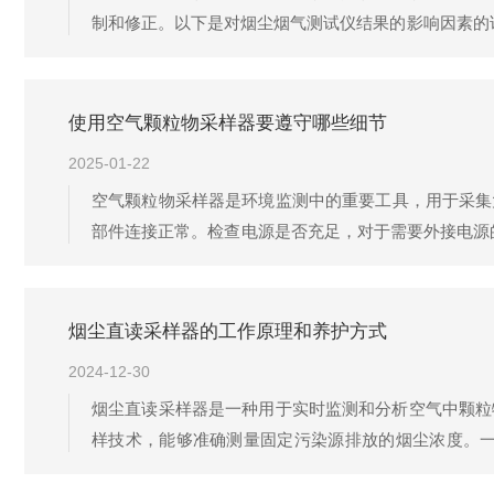
制和修正。以下是对烟尘烟气测试仪结果的影响因素的
仪器能够提供更精确的测量数据，从而减少误差。然而
知浓度的烟尘烟气样品进行比对，调整仪器...
使用空气颗粒物采样器要遵守哪些细节
2025-01-22
空气颗粒物采样器是环境监测中的重要工具，用于采集大
部件连接正常。检查电源是否充足，对于需要外接电源
样过程。同时，检查采样器的显示屏、按键等功能是否
放置在滤膜托上，注意滤膜的方向和...
烟尘直读采样器的工作原理和养护方式
2024-12-30
烟尘直读采样器是一种用于实时监测和分析空气中颗粒
样技术，能够准确测量固定污染源排放的烟尘浓度。一
时，β射线电子流因烟尘的存在而发生衰减。2.信号