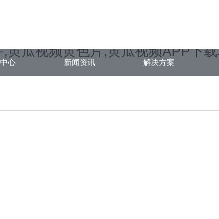
ongjian.com/func.php
on line
127
49171.html): failed to open stream: No such file or directory in
/www/
,黄瓜视频黄色片,黄瓜视频APP下
品中心
新闻资讯
解决方案